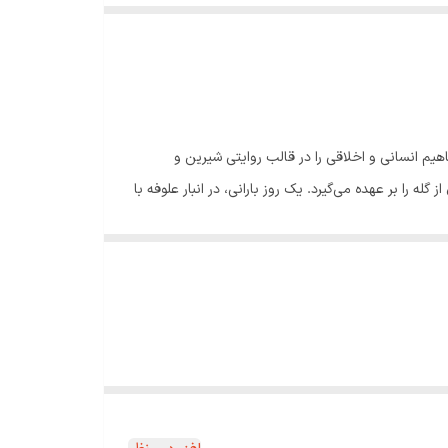
ا ملکی سورکوهی _که برای گروه سنی ۷ سال به بالا نوشته شده و مفاهیم انسانی و اخلاقی را در قالب روایتی شیرین و
ه را بر عهده می‌گیرد. یک روز بارانی، در انبار علوفه با
د. او بی‌آنکه پدرش بداند، از گرگ مراقبت می‌کند، برایش
شفقت، شجاعت، مسئولیت‌پذیری و تأثیر کارهای نیک آشنا
دنیا بی‌پاسخ نمی‌ماند. تصویرگری‌های رنگی و زنده،
وزه تربیت کودک تبدیل کرده است. گرگ زخمی فقط یک
دک، به او یاد می‌دهد که دنیای اطراف فقط با قهر و