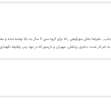
گرگ زخمی داستانی آموزنده و سرشار از احساس به قلم اینجانب_ علیرض
نام آذر است؛ دختری پرتلاش، مهربان و دل‌سوز که در نبود پدر، وظیفه نگهداری از گل
ر در دو راهی ترس و دل‌سوزی قرار می‌گیرد و در نهایت، دلش را به مهربانی می‌سپار
 حیوان شکل می‌گیرد. داستان با لحنی روان و تصویری، کودکان را با قدرت محبت، 
ان گرگ زخمی روزی به کمک آذر می‌آید و نشان می‌دهد که هیچ مهربانی‌ای در این 
 کتاب را به انتخابی بسیار مناسب برای والدین، معلمان، کتابداران و فعالان ح
دنیای درک احساسات، مسئولیت و نتایج رفتارهایش. این اثر در کنار سرگرم‌کردن کو
ی‌تواند جهانی را تغییر دهد