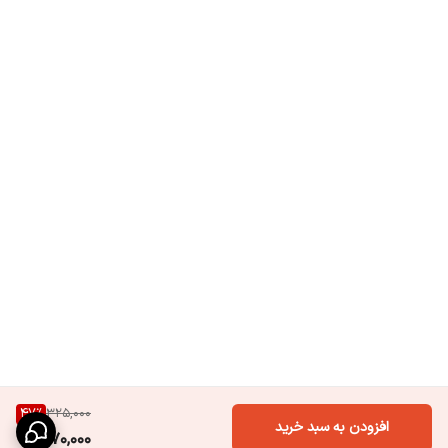
47
%
325,000
افزودن به سبد خرید
170,000