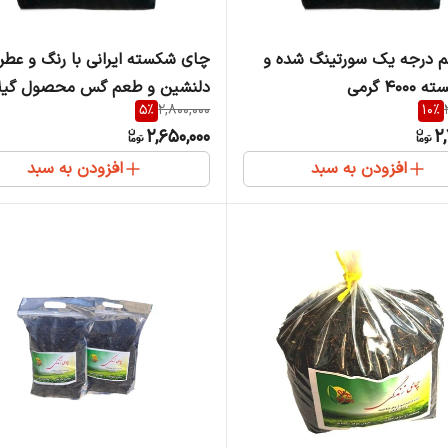
م درجه یک سورتینگ شده و
چای شکسته ایرانی با رنگ و عطر
400 گرمی
دلنشین و طعم گس محصول گیل
5
%
2,800,000
10
%
بسته 4000گرمی
2,650,000
2,
افزودن به سبد
افزودن به سبد