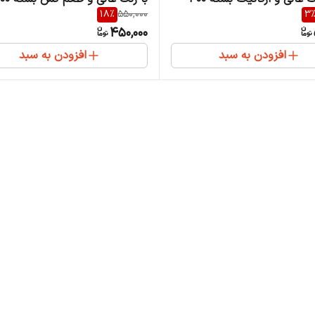
18
%
550,000
3
گرمی
450,000
افزودن به سبد
افزودن به سبد