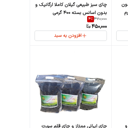
ون
چای سبز طبیعی گیلان کاملا ارگانیک و
بدون اسانس بسته 400 گرمی
4
%
470,000
450,000
افزودن به سبد
و
چای ایرانی ممتاز و چای قلم سورت