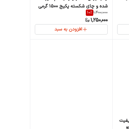
شده و چای شکسته پکیج 1500 گرمی
10
%
1,400,000
1,250,000
افزودن به سبد
یفیت
 گس بسته 400