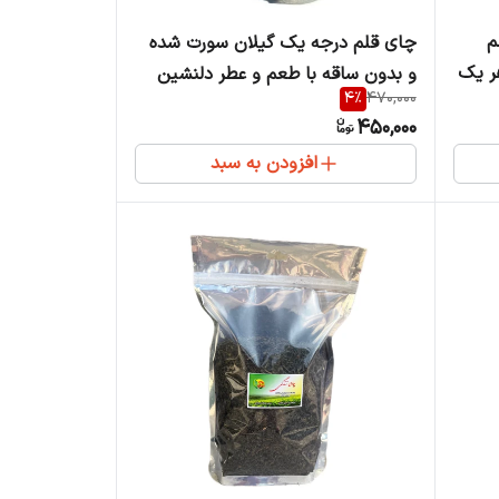
م
چای قلم درجه یک گیلان سورت شده
ر یک
و بدون ساقه با طعم و عطر دلنشین
4
%
470,000
بسته 400 گرمی
450,000
افزودن به سبد