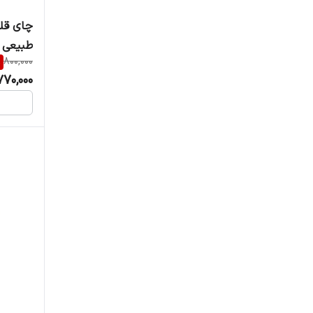
چای قلم
طبیعی مح
%
800,000
770,000