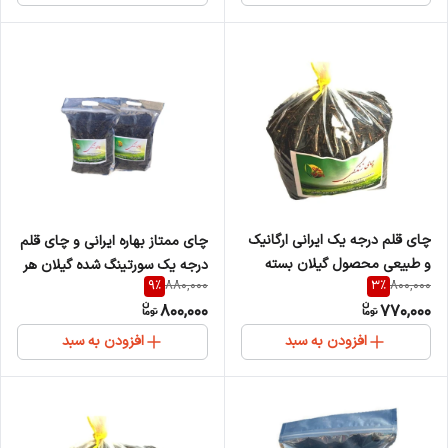
چای قلم درجه یک ایرانی ارگانیک
چای ممتاز بهاره ایرانی و چای قلم
و طبیعی محصول گیلان بسته
درجه یک سورتینگ شده گیلان هر
9
%
3
%
880,000
800,000
۱۰۰۰ گرم
یک 400 گرم
800,000
770,000
افزودن به سبد
افزودن به سبد