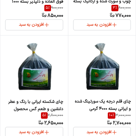
چوب و سورت شده و ارگانیک بسته
فوق العاده و دلپذیر بسته 1000
5
%
3
%
900,000
800,000
۱۰۰۰ گرمی
گرمی
850,000
770,000
افزودن به سبد
افزودن به سبد
چای قلم درجه یک سورتینگ شده
چای شکسته ایرانی با رنگ و عطر
و ایرانی بسته 4000 گرمی
دلنشین و طعم گس محصول
5
%
10
%
2,800,000
3,000,000
گیلان بسته 4000گرمی
2,650,000
2,700,000
افزودن به سبد
افزودن به سبد