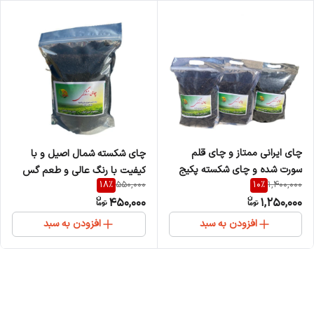
چای ایرانی ممتاز و چای قلم
چای شکسته شمال اصیل و با
سورت شده و چای شکسته پکیج
کیفیت با رنگ عالی و طعم گس
18
%
10
%
550,000
1,400,000
1500 گرمی
بسته 400 گرمی
450,000
1,250,000
افزودن به سبد
افزودن به سبد